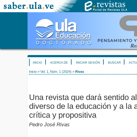
INICIO
ACERCA DE
INICIAR SESIÓN
BUSCAR
ACTU
Inicio
>
Vol. 1, Núm. 1 (2024)
>
Rivas
Una revista que dará sentido 
diverso de la educación y a la 
crítica y propositiva
Pedro José Rivas