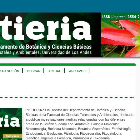
CIAR SESIÓN
BUSCAR
ACTUAL
ARCHIVOS
PITTIERIA es la Revista del Departamento de Botánica y Ciencias
Básicas de la Facultad de Ciencias Forestales y Ambientales, dedicada
a publicar investigaciones inéditas relacionadas con las diferentes
áreas de la Botánica, como son: Anatomía, Biología Molecular,
Biotecnología, Botánica Molecular, Botánica Sistemática, Ecofisiología,
Etnobotánica, Evolución, Fisiología, Fitogeografía, Fitopatología,
Genética, Ingeniería Genética, Palinología y Taxonomía.