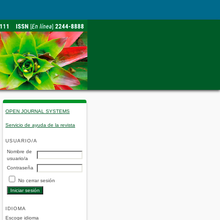
OPEN JOURNAL SYSTEMS
Servicio de ayuda de la revista
USUARIO/A
Nombre de
usuario/a
Contraseña
No cerrar sesión
IDIOMA
Escoge idioma