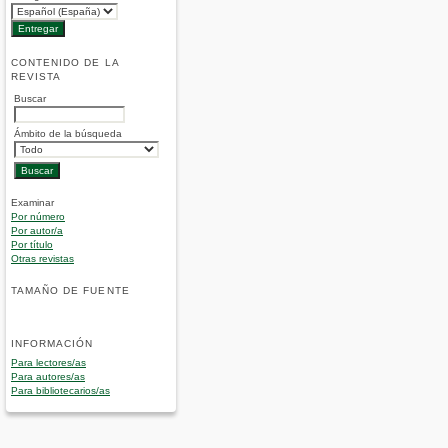
CONTENIDO DE LA
REVISTA
Buscar
Ámbito de la búsqueda
Examinar
Por número
Por autor/a
Por título
Otras revistas
TAMAÑO DE FUENTE
INFORMACIÓN
Para lectores/as
Para autores/as
Para bibliotecarios/as