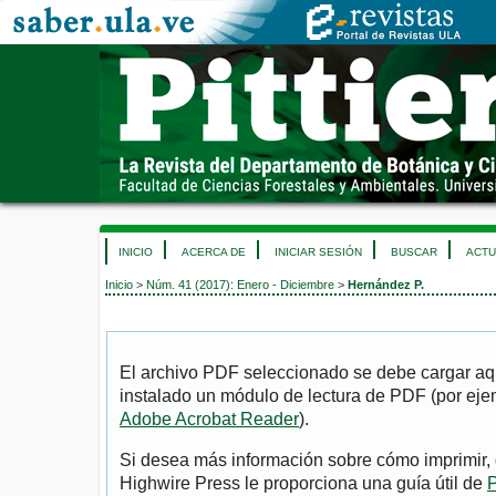
INICIO
ACERCA DE
INICIAR SESIÓN
BUSCAR
ACTU
Inicio
>
Núm. 41 (2017): Enero - Diciembre
>
Hernández P.
El archivo PDF seleccionado se debe cargar aqu
instalado un módulo de lectura de PDF (por eje
Adobe Acrobat Reader
).
Si desea más información sobre cómo imprimir, 
Highwire Press le proporciona una guía útil de
P