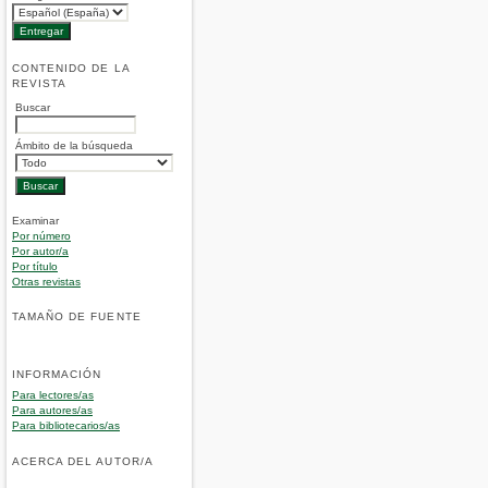
CONTENIDO DE LA
REVISTA
Buscar
Ámbito de la búsqueda
Examinar
Por número
Por autor/a
Por título
Otras revistas
TAMAÑO DE FUENTE
INFORMACIÓN
Para lectores/as
Para autores/as
Para bibliotecarios/as
ACERCA DEL AUTOR/A