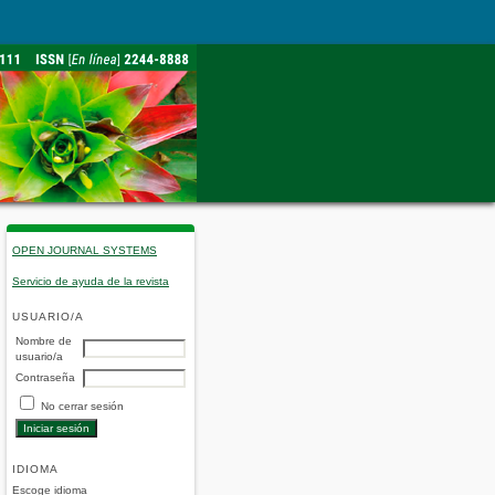
OPEN JOURNAL SYSTEMS
Servicio de ayuda de la revista
USUARIO/A
Nombre de
usuario/a
Contraseña
No cerrar sesión
IDIOMA
Escoge idioma