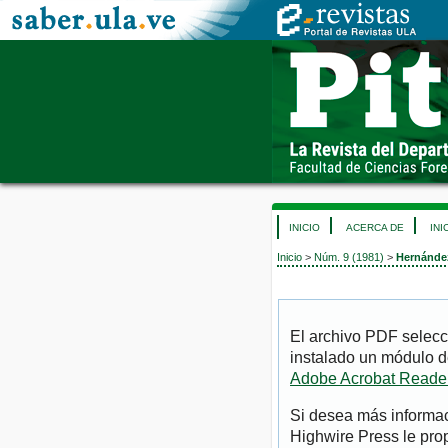
INICIO
ACERCA DE
INI
Inicio
>
Núm. 9 (1981)
>
Hernández
El archivo PDF selecc
instalado un módulo d
Adobe Acrobat Reade
Si desea más informac
Highwire Press le pro