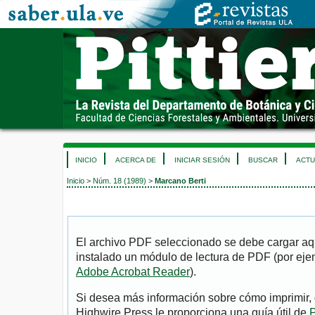
INICIO
ACERCA DE
INICIAR SESIÓN
BUSCAR
ACTU
Inicio
>
Núm. 18 (1989)
>
Marcano Berti
El archivo PDF seleccionado se debe cargar aqu
instalado un módulo de lectura de PDF (por eje
Adobe Acrobat Reader
).
Si desea más información sobre cómo imprimir, 
Highwire Press le proporciona una guía útil de
P