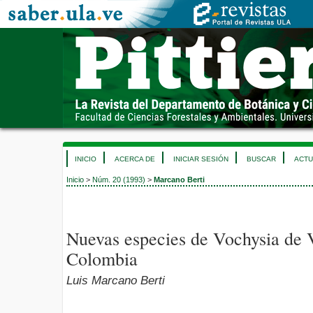
INICIO
ACERCA DE
INICIAR SESIÓN
BUSCAR
ACTU
Inicio
>
Núm. 20 (1993)
>
Marcano Berti
Nuevas especies de Vochysia de 
Colombia
Luis Marcano Berti