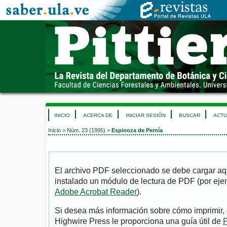
INICIO
ACERCA DE
INICIAR SESIÓN
BUSCAR
ACTU
Inicio
>
Núm. 23 (1995)
>
Espinoza de Pernía
El archivo PDF seleccionado se debe cargar aqu
instalado un módulo de lectura de PDF (por eje
Adobe Acrobat Reader
).
Si desea más información sobre cómo imprimir, 
Highwire Press le proporciona una guía útil de
P