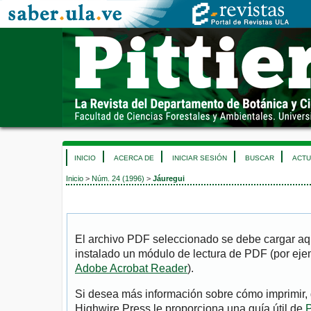
INICIO
ACERCA DE
INICIAR SESIÓN
BUSCAR
ACTU
Inicio
>
Núm. 24 (1996)
>
Jáuregui
El archivo PDF seleccionado se debe cargar aqu
instalado un módulo de lectura de PDF (por eje
Adobe Acrobat Reader
).
Si desea más información sobre cómo imprimir, 
Highwire Press le proporciona una guía útil de
P