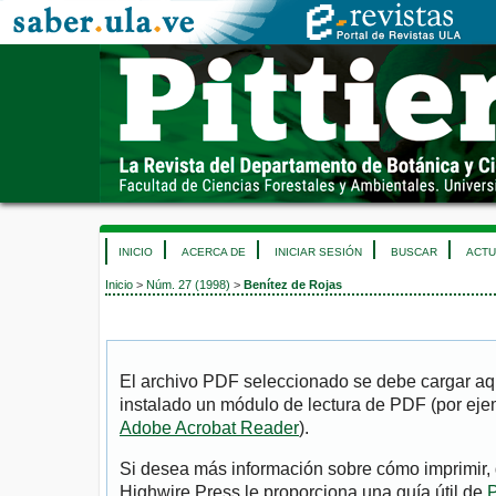
INICIO
ACERCA DE
INICIAR SESIÓN
BUSCAR
ACTU
Inicio
>
Núm. 27 (1998)
>
Benítez de Rojas
El archivo PDF seleccionado se debe cargar aqu
instalado un módulo de lectura de PDF (por eje
Adobe Acrobat Reader
).
Si desea más información sobre cómo imprimir, 
Highwire Press le proporciona una guía útil de
P