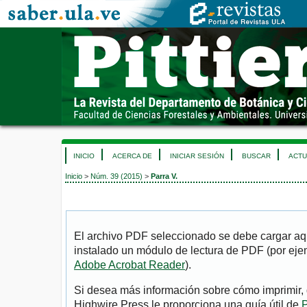
INICIO
ACERCA DE
INICIAR SESIÓN
BUSCAR
ACTU
Inicio
>
Núm. 39 (2015)
>
Parra V.
El archivo PDF seleccionado se debe cargar aqu
instalado un módulo de lectura de PDF (por eje
Adobe Acrobat Reader
).
Si desea más información sobre cómo imprimir, 
Highwire Press le proporciona una guía útil de
P