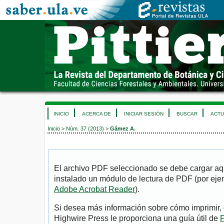
INICIO
ACERCA DE
INICIAR SESIÓN
BUSCAR
ACTU
Inicio
>
Núm. 37 (2013)
>
Gámez A.
El archivo PDF seleccionado se debe cargar aqu
instalado un módulo de lectura de PDF (por eje
Adobe Acrobat Reader
).
Si desea más información sobre cómo imprimir, 
Highwire Press le proporciona una guía útil de
P