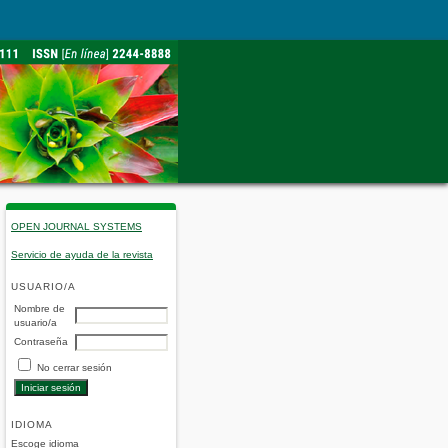
OPEN JOURNAL SYSTEMS
Servicio de ayuda de la revista
USUARIO/A
Nombre de
usuario/a
Contraseña
No cerrar sesión
IDIOMA
Escoge idioma