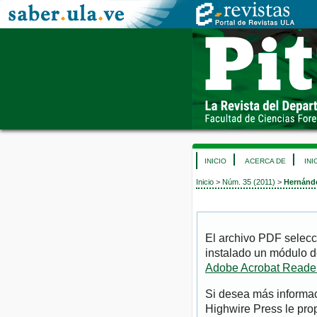
INICIO
ACERCA DE
INI
Inicio
>
Núm. 35 (2011)
>
Hernánde
El archivo PDF selecc
instalado un módulo d
Adobe Acrobat Reade
Si desea más informac
Highwire Press le pro