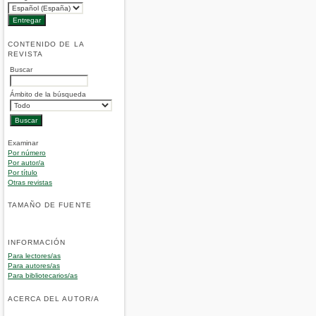
CONTENIDO DE LA
REVISTA
Buscar
Ámbito de la búsqueda
Examinar
Por número
Por autor/a
Por título
Otras revistas
TAMAÑO DE FUENTE
INFORMACIÓN
Para lectores/as
Para autores/as
Para bibliotecarios/as
ACERCA DEL AUTOR/A