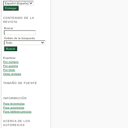
CONTENIDO DE LA
REVISTA
Buscar
Ámbito de la búsqueda
Examinar
Por número
Por autor/a
Por título
Otras revistas
TAMAÑO DE FUENTE
INFORMACIÓN
Para lectores/as
Para autores/as
Para bibliotecarios/as
ACERCA DE LOS
AUTORES/AS