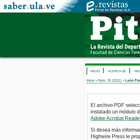
INICIO
ACERCA DE
INI
Inicio
>
Núm. 35 (2011)
>
León Flo
El archivo PDF selecc
instalado un módulo d
Adobe Acrobat Reade
Si desea más informac
Highwire Press le pro