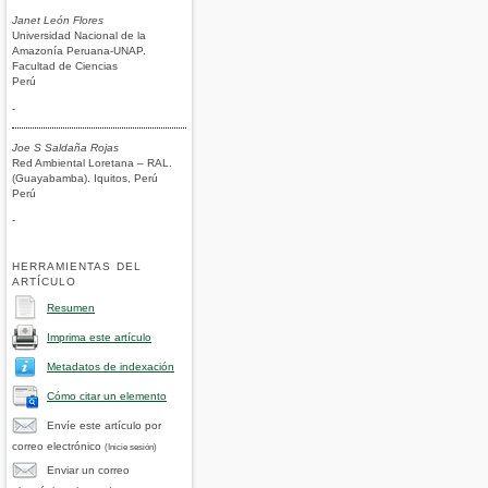
Janet León Flores
Universidad Nacional de la
Amazonía Peruana-UNAP.
Facultad de Ciencias
Perú
-
Joe S Saldaña Rojas
Red Ambiental Loretana – RAL.
(Guayabamba). Iquitos, Perú
Perú
-
HERRAMIENTAS DEL
ARTÍCULO
Resumen
Imprima este artículo
Metadatos de indexación
Cómo citar un elemento
Envíe este artículo por
correo electrónico
(Inicie sesión)
Enviar un correo