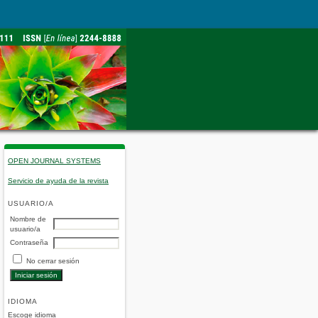
OPEN JOURNAL SYSTEMS
Servicio de ayuda de la revista
USUARIO/A
Nombre de
usuario/a
Contraseña
No cerrar sesión
IDIOMA
Escoge idioma