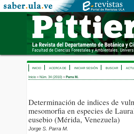
INICIO
ACERCA DE
INICIAR SESIÓN
BUSCAR
ACTU
Inicio
>
Núm. 34 (2010)
>
Parra M.
Determinación de indices de vuln
mesomorfia en especies de Laural
eusebio (Mérida, Venezuela)
Jorge S. Parra M.