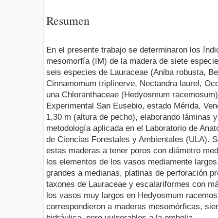
Resumen
En el presente trabajo se determinaron los índi
mesomorfía (IM) de la madera de siete especie
seis especies de Lauraceae (Aniba robusta, Beil
Cinnamomum triplinerve, Nectandra laurel, Oco
una Chloranthaceae (Hedyosmum racemosum), 
Experimental San Eusebio, estado Mérida, Ven
1,30 m (altura de pecho), elaborando láminas 
metodología aplicada en el Laboratorio de Ana
de Ciencias Forestales y Ambientales (ULA). S
estas maderas a tener poros con diámetro medi
los elementos de los vasos mediamente largos,
grandes a medianas, platinas de perforación p
taxones de Lauraceae y escalariformes con má
los vasos muy largos en Hedyosmum racemosu
correspondieron a maderas mesomórficas, sien
hidráulica, pero vulnerables a la embolia.