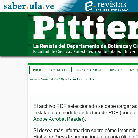
INICIO
ACERCA DE
INICIAR SESIÓN
BUSCAR
ACTU
Inicio
>
Núm. 34 (2010)
>
León Hernández
El archivo PDF seleccionado se debe cargar aqu
instalado un módulo de lectura de PDF (por eje
Adobe Acrobat Reader
).
Si desea más información sobre cómo imprimir, 
Highwire Press le proporciona una guía útil de
P