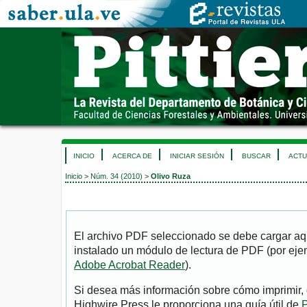
INICIO
ACERCA DE
INICIAR SESIÓN
BUSCAR
ACTU
Inicio
>
Núm. 34 (2010)
>
Olivo Ruza
El archivo PDF seleccionado se debe cargar aqu
instalado un módulo de lectura de PDF (por eje
Adobe Acrobat Reader
).
Si desea más información sobre cómo imprimir, 
Highwire Press le proporciona una guía útil de
P