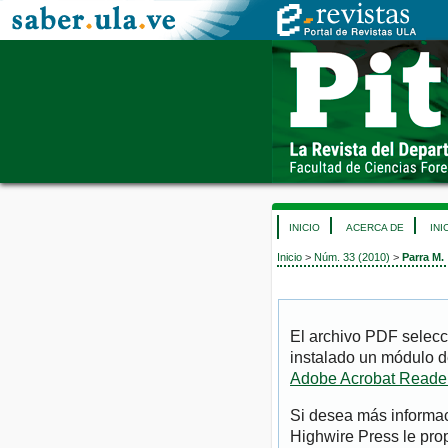
INICIO
ACERCA DE
INI
Inicio
>
Núm. 33 (2010)
>
Parra M.
El archivo PDF selecc
instalado un módulo d
Adobe Acrobat Reade
Si desea más informac
Highwire Press le pro