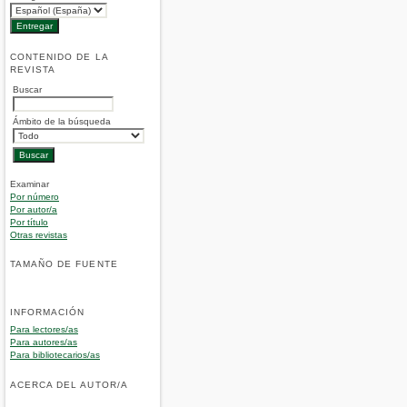
CONTENIDO DE LA
REVISTA
Buscar
Ámbito de la búsqueda
Examinar
Por número
Por autor/a
Por título
Otras revistas
TAMAÑO DE FUENTE
INFORMACIÓN
Para lectores/as
Para autores/as
Para bibliotecarios/as
ACERCA DEL AUTOR/A