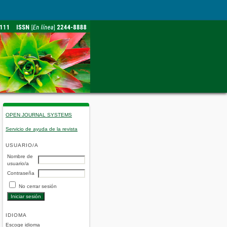
OPEN JOURNAL SYSTEMS
Servicio de ayuda de la revista
USUARIO/A
Nombre de
usuario/a
Contraseña
No cerrar sesión
IDIOMA
Escoge idioma