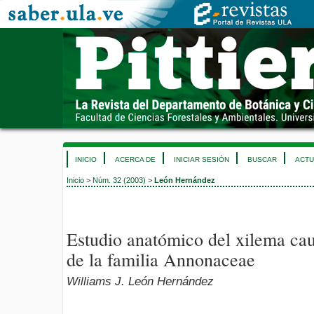
INICIO
ACERCA DE
INICIAR SESIÓN
BUSCAR
ACTU
Inicio
>
Núm. 32 (2003)
>
León Hernández
Estudio anatómico del xilema cau
de la familia Annonaceae
Williams J. León Hernández