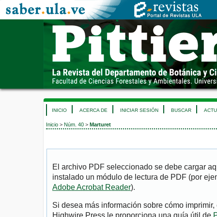
INICIO
ACERCA DE
INICIAR SESIÓN
BUSCAR
ACTU
Inicio
>
Núm. 40
>
Marturet
El archivo PDF seleccionado se debe cargar aqu
instalado un módulo de lectura de PDF (por eje
Adobe Acrobat Reader
).
Si desea más información sobre cómo imprimir, 
Highwire Press le proporciona una guía útil de
P