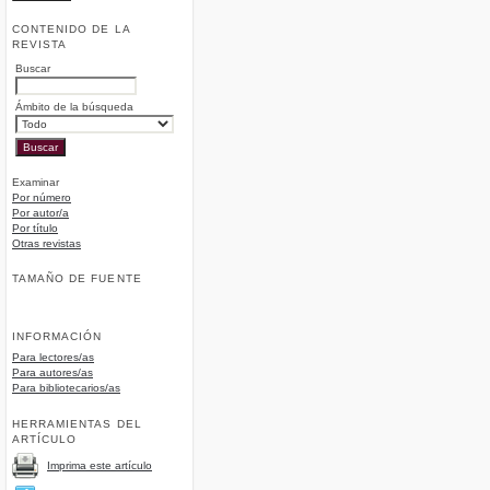
CONTENIDO DE LA
REVISTA
Buscar
Ámbito de la búsqueda
Examinar
Por número
Por autor/a
Por título
Otras revistas
TAMAÑO DE FUENTE
INFORMACIÓN
Para lectores/as
Para autores/as
Para bibliotecarios/as
HERRAMIENTAS DEL
ARTÍCULO
Imprima este artículo