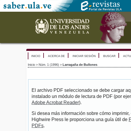
INICIO
ACERCA DE
INICIAR SESIÓN
BUSCAR
ACTU
Inicio
>
Núm. 1 (1996)
>
Larragaña de Bullones
El archivo PDF seleccionado se debe cargar aqu
instalado un módulo de lectura de PDF (por eje
Adobe Acrobat Reader
).
Si desea más información sobre cómo imprimir, 
Highwire Press le proporciona una guía útil de
P
PDFs
.