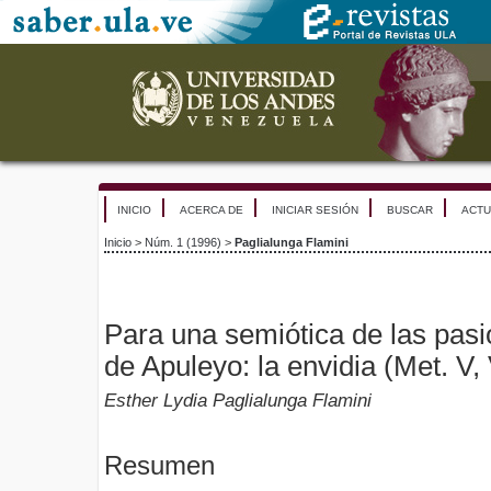
INICIO
ACERCA DE
INICIAR SESIÓN
BUSCAR
ACTU
Inicio
>
Núm. 1 (1996)
>
Paglialunga Flamini
Para una semiótica de las pasi
de Apuleyo: la envidia (Met. V,
Esther Lydia Paglialunga Flamini
Resumen