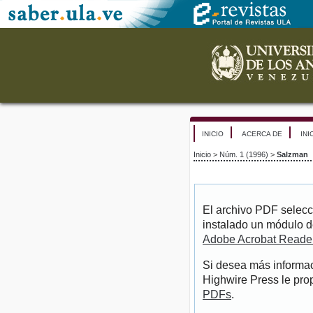
INICIO
ACERCA DE
INI
Inicio
>
Núm. 1 (1996)
>
Salzman
El archivo PDF selecc
instalado un módulo d
Adobe Acrobat Reade
Si desea más informac
Highwire Press le pro
PDFs
.