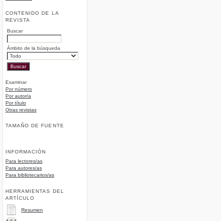
CONTENIDO DE LA
REVISTA
Buscar
Ámbito de la búsqueda
Examinar
Por número
Por autor/a
Por título
Otras revistas
TAMAÑO DE FUENTE
INFORMACIÓN
Para lectores/as
Para autores/as
Para bibliotecarios/as
HERRAMIENTAS DEL
ARTÍCULO
Resumen