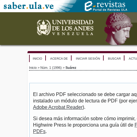
INICIO
ACERCA DE
INICIAR SESIÓN
BUSCAR
ACTU
Inicio
>
Núm. 1 (1996)
>
Suárez
El archivo PDF seleccionado se debe cargar aqu
instalado un módulo de lectura de PDF (por eje
Adobe Acrobat Reader
).
Si desea más información sobre cómo imprimir, 
Highwire Press le proporciona una guía útil de
P
PDFs
.