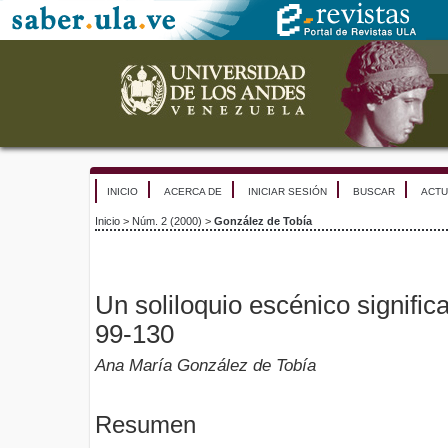
INICIO
ACERCA DE
INICIAR SESIÓN
BUSCAR
ACTU
Inicio
>
Núm. 2 (2000)
>
González de Tobía
Un soliloquio escénico significat
99-130
Ana María González de Tobía
Resumen