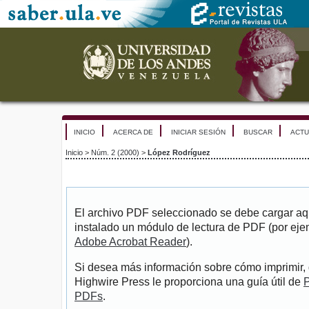
INICIO
ACERCA DE
INICIAR SESIÓN
BUSCAR
ACTU
Inicio
>
Núm. 2 (2000)
>
López Rodríguez
El archivo PDF seleccionado se debe cargar aqu
instalado un módulo de lectura de PDF (por eje
Adobe Acrobat Reader
).
Si desea más información sobre cómo imprimir, 
Highwire Press le proporciona una guía útil de
P
PDFs
.