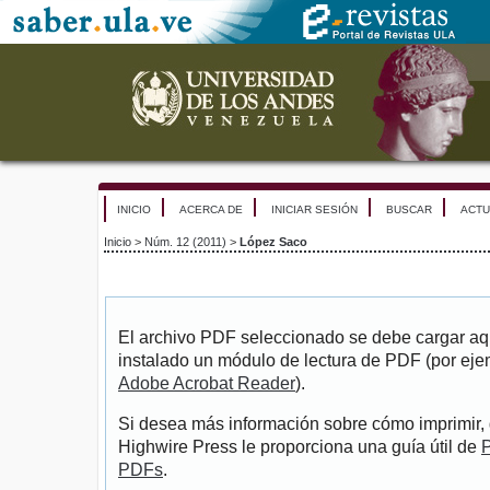
INICIO
ACERCA DE
INICIAR SESIÓN
BUSCAR
ACTU
Inicio
>
Núm. 12 (2011)
>
López Saco
El archivo PDF seleccionado se debe cargar aqu
instalado un módulo de lectura de PDF (por eje
Adobe Acrobat Reader
).
Si desea más información sobre cómo imprimir, 
Highwire Press le proporciona una guía útil de
P
PDFs
.