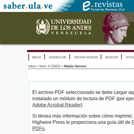
INICIO
ACERCA DE
INICIAR SESIÓN
BUSCAR
ACTU
Inicio
>
Núm. 6 (2002)
>
Mejías Herrera
El archivo PDF seleccionado se debe cargar aqu
instalado un módulo de lectura de PDF (por eje
Adobe Acrobat Reader
).
Si desea más información sobre cómo imprimir, 
Highwire Press le proporciona una guía útil de
P
PDFs
.