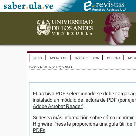
INICIO
ACERCA DE
INICIAR SESIÓN
BUSCAR
ACTU
Inicio
>
Núm. 6 (2002)
>
Vass
El archivo PDF seleccionado se debe cargar aqu
instalado un módulo de lectura de PDF (por eje
Adobe Acrobat Reader
).
Si desea más información sobre cómo imprimir, 
Highwire Press le proporciona una guía útil de
P
PDFs
.