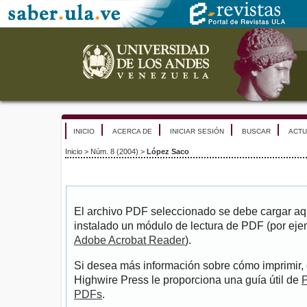
INICIO
ACERCA DE
INICIAR SESIÓN
BUSCAR
ACTU
Inicio
>
Núm. 8 (2004)
>
López Saco
El archivo PDF seleccionado se debe cargar aqu
instalado un módulo de lectura de PDF (por eje
Adobe Acrobat Reader
).
Si desea más información sobre cómo imprimir, 
Highwire Press le proporciona una guía útil de
P
PDFs
.