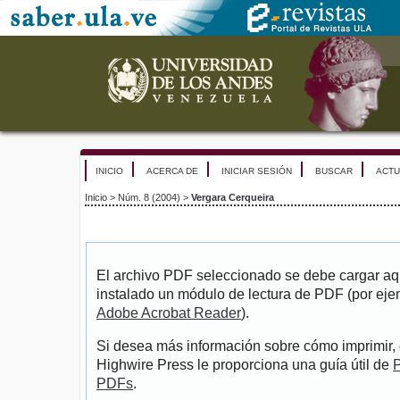
INICIO
ACERCA DE
INICIAR SESIÓN
BUSCAR
ACTU
Inicio
>
Núm. 8 (2004)
>
Vergara Cerqueira
El archivo PDF seleccionado se debe cargar aqu
instalado un módulo de lectura de PDF (por eje
Adobe Acrobat Reader
).
Si desea más información sobre cómo imprimir, 
Highwire Press le proporciona una guía útil de
P
PDFs
.