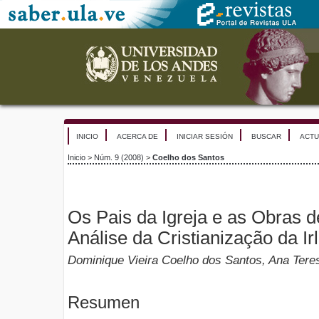
INICIO
ACERCA DE
INICIAR SESIÓN
BUSCAR
ACTU
Inicio
>
Núm. 9 (2008)
>
Coelho dos Santos
Os Pais da Igreja e as Obras d
Análise da Cristianização da Ir
Dominique Vieira Coelho dos Santos, Ana Ter
Resumen