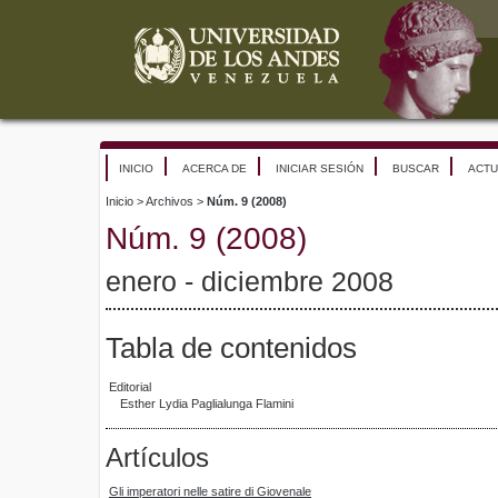
INICIO
ACERCA DE
INICIAR SESIÓN
BUSCAR
ACTU
Inicio
>
Archivos
>
Núm. 9 (2008)
Núm. 9 (2008)
enero - diciembre 2008
Tabla de contenidos
Editorial
Esther Lydia Paglialunga Flamini
Artículos
Gli imperatori nelle satire di Giovenale