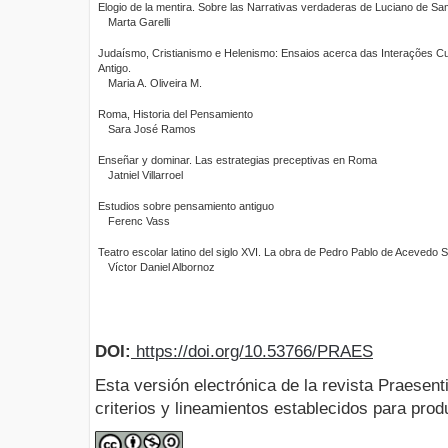
Elogio de la mentira. Sobre las Narrativas verdaderas de Luciano de S
Marta Garelli
Judaísmo, Cristianismo e Helenismo: Ensaios acerca das Interações Cu
Antigo.
Maria A. Oliveira M.
Roma, Historia del Pensamiento
Sara José Ramos
Enseñar y dominar. Las estrategias preceptivas en Roma
Jatniel Villarroel
Estudios sobre pensamiento antiguo
Ferenc Vass
Teatro escolar latino del siglo XVI. La obra de Pedro Pablo de Acevedo S.
Víctor Daniel Albornoz
DOI:
https://doi.org/10.53766/PRAES
Esta versión electrónica de la revista Praesent
criterios y lineamientos establecidos para produ