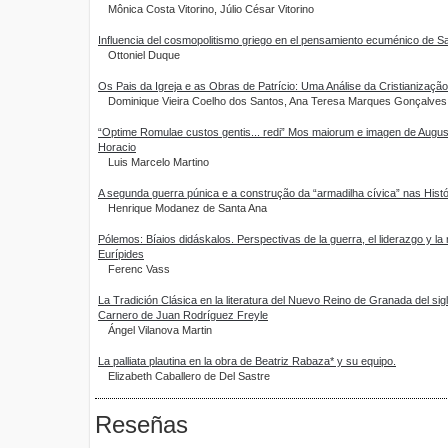
Mônica Costa Vitorino, Júlio César Vitorino
Influencia del cosmopolitismo griego en el pensamiento ecuménico de S
Ottoniel Duque
Os Pais da Igreja e as Obras de Patrício: Uma Análise da Cristianização
Dominique Vieira Coelho dos Santos, Ana Teresa Marques Gonçalves
“Optime Romulae custos gentis... redi” Mos maiorum e imagen de Augus
Horacio
Luis Marcelo Martino
A segunda guerra púnica e a construção da “armadilha cívica” nas Histór
Henrique Modanez de Santa Ana
Pólemos: Bíaios didáskalos. Perspectivas de la guerra, el liderazgo y la
Eurípides
Ferenc Vass
La Tradición Clásica en la literatura del Nuevo Reino de Granada del sigl
Carnero de Juan Rodríguez Freyle
Ángel Vilanova Martin
La palliata plautina en la obra de Beatriz Rabaza* y su equipo.
Elizabeth Caballero de Del Sastre
Reseñas