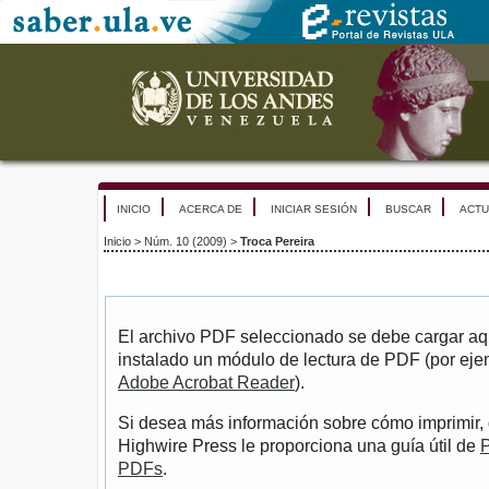
INICIO
ACERCA DE
INICIAR SESIÓN
BUSCAR
ACTU
Inicio
>
Núm. 10 (2009)
>
Troca Pereira
El archivo PDF seleccionado se debe cargar aqu
instalado un módulo de lectura de PDF (por eje
Adobe Acrobat Reader
).
Si desea más información sobre cómo imprimir, 
Highwire Press le proporciona una guía útil de
P
PDFs
.