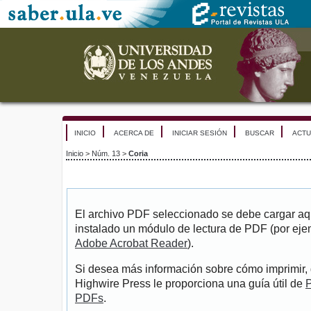
INICIO
ACERCA DE
INICIAR SESIÓN
BUSCAR
ACTU
Inicio
>
Núm. 13
>
Coria
El archivo PDF seleccionado se debe cargar aqu
instalado un módulo de lectura de PDF (por eje
Adobe Acrobat Reader
).
Si desea más información sobre cómo imprimir, 
Highwire Press le proporciona una guía útil de
P
PDFs
.