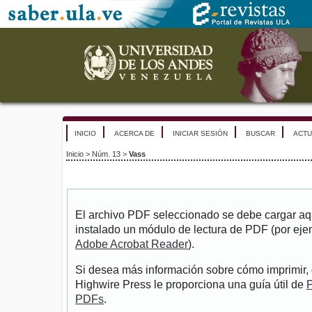
INICIO
ACERCA DE
INICIAR SESIÓN
BUSCAR
ACTU
Inicio
>
Núm. 13
>
Vass
El archivo PDF seleccionado se debe cargar aqu
instalado un módulo de lectura de PDF (por eje
Adobe Acrobat Reader
).
Si desea más información sobre cómo imprimir, 
Highwire Press le proporciona una guía útil de
P
PDFs
.