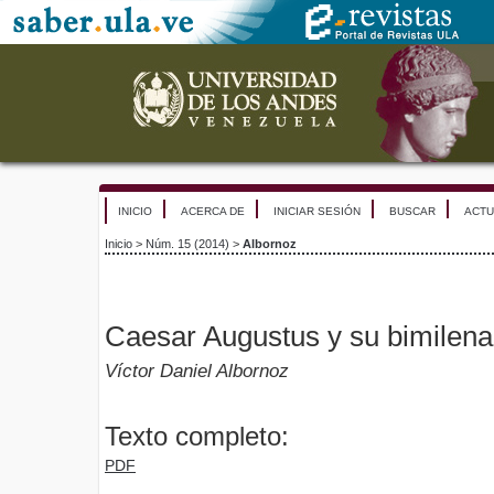
INICIO
ACERCA DE
INICIAR SESIÓN
BUSCAR
ACTU
Inicio
>
Núm. 15 (2014)
>
Albornoz
Caesar Augustus y su bimilena
Víctor Daniel Albornoz
Texto completo:
PDF