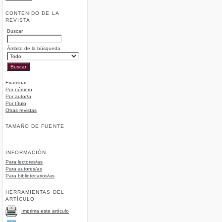
CONTENIDO DE LA
REVISTA
Buscar
Ámbito de la búsqueda
Examinar
Por número
Por autor/a
Por título
Otras revistas
TAMAÑO DE FUENTE
INFORMACIÓN
Para lectores/as
Para autores/as
Para bibliotecarios/as
HERRAMIENTAS DEL
ARTÍCULO
Imprima este artículo