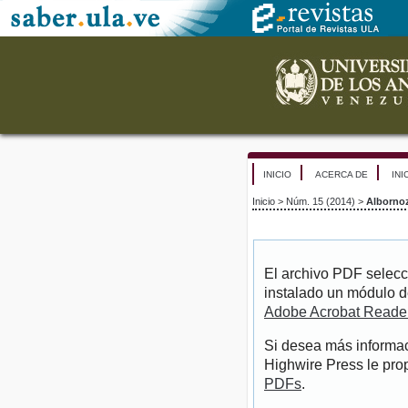
INICIO
ACERCA DE
INI
Inicio
>
Núm. 15 (2014)
>
Alborno
El archivo PDF selecc
instalado un módulo d
Adobe Acrobat Reade
Si desea más informac
Highwire Press le pro
PDFs
.