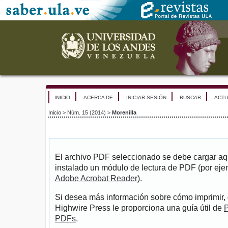
INICIO
ACERCA DE
INICIAR SESIÓN
BUSCAR
ACTU
Inicio
>
Núm. 15 (2014)
>
Morenilla
El archivo PDF seleccionado se debe cargar aqu
instalado un módulo de lectura de PDF (por eje
Adobe Acrobat Reader
).
Si desea más información sobre cómo imprimir, 
Highwire Press le proporciona una guía útil de
P
PDFs
.