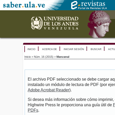
INICIO
ACERCA DE
INICIAR SESIÓN
BUSCAR
ACTU
Inicio
>
Núm. 16 (2015)
>
Manzanal
El archivo PDF seleccionado se debe cargar aqu
instalado un módulo de lectura de PDF (por eje
Adobe Acrobat Reader
).
Si desea más información sobre cómo imprimir, 
Highwire Press le proporciona una guía útil de
P
PDFs
.