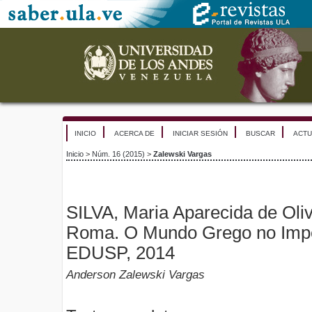
INICIO
ACERCA DE
INICIAR SESIÓN
BUSCAR
ACTU
Inicio
>
Núm. 16 (2015)
>
Zalewski Vargas
SILVA, Maria Aparecida de Oliv
Roma. O Mundo Grego no Impé
EDUSP, 2014
Anderson Zalewski Vargas