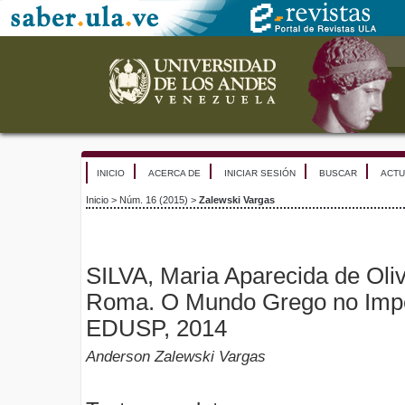
INICIO
ACERCA DE
INICIAR SESIÓN
BUSCAR
ACTU
Inicio
>
Núm. 16 (2015)
>
Zalewski Vargas
SILVA, Maria Aparecida de Oliv
Roma. O Mundo Grego no Impé
EDUSP, 2014
Anderson Zalewski Vargas