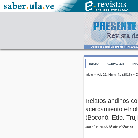
INICIO
ACERCA DE
INI
Inicio
>
Vol. 21, Núm. 41 (2016)
>
G
Relatos andinos co
acercamiento etnoh
(Boconó, Edo. Trujil
Juan Fernando Graterol Guerra