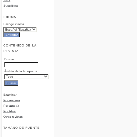
Vista
Suscribirse
IDIOMA
Escoge idioma
CONTENIDO DE LA
REVISTA
Buscar
Ámbito de la búsqueda
Examinar
Por número
Por autor/a
Por título
Otras revistas
TAMAÑO DE FUENTE