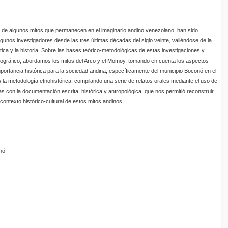
les de algunos mitos que permanecen en el imaginario andino venezolano, han sido
gunos investigadores desde las tres últimas décadas del siglo veinte, valiéndose de la
ística y la historia. Sobre las bases teórico-metodológicas de estas investigaciones y
nográfico, abordamos los mitos del Arco y el Momoy, tomando en cuenta los aspectos
portancia histórica para la sociedad andina, específicamente del municipio Boconó en el
s la metodología etnohistórica, compilando una serie de relatos orales mediante el uso de
as con la documentación escrita, histórica y antropológica, que nos permitió reconstruir
 contexto histórico-cultural de estos mitos andinos.
nó