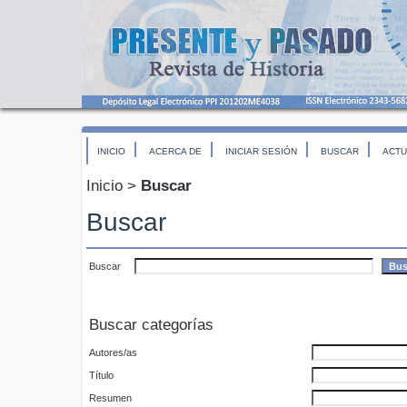
INICIO
ACERCA DE
INICIAR SESIÓN
BUSCAR
ACTU
Inicio
>
Buscar
Buscar
Buscar
Buscar categorías
Autores/as
Título
Resumen