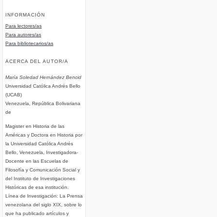
INFORMACIÓN
Para lectores/as
Para autores/as
Para bibliotecarios/as
ACERCA DEL AUTOR/A
María Soledad Hernández Bencid
Universidad Católica Andrés Bello
(UCAB)
Venezuela, República Bolivariana
de
Magister en Historia de las
Américas y Doctora en Historia por
la Universidad Católica Andrés
Bello, Venezuela, Investigadora-
Docente en las Escuelas de
Filosofía y Comunicación Social y
del Instituto de Investigaciones
Históricas de esa institución.
Línea de Investigación: La Prensa
venezolana del siglo XIX, sobre lo
que ha publicado artículos y