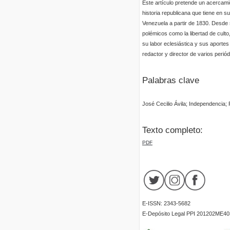
Este artículo pretende un acercamie
historia republicana que tiene en s
Venezuela a partir de 1830. Desde s
polémicos como la libertad de culto,
su labor eclesiástica y sus aporte
redactor y director de varios periód
Palabras clave
José Cecilio Ávila; Independencia; 
Texto completo:
PDF
E-ISSN: 2343-5682
E-Depósito Legal PPI 201202ME40