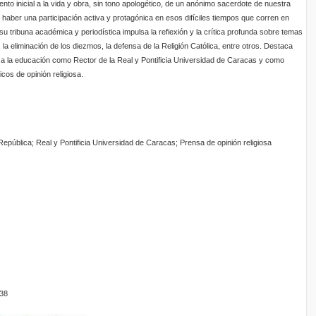
nto inicial a la vida y obra, sin tono apologético, de un anónimo sacerdote de nuestra
u haber una participación activa y protagónica en esos difíciles tiempos que corren en
u tribuna académica y periodística impulsa la refiexión y la crítica profunda sobre temas
 la eliminación de los diezmos, la defensa de la Religión Católica, entre otros. Destaca
s a la educación como Rector de la Real y Pontificia Universidad de Caracas y como
icos de opinión religiosa.
República; Real y Pontificia Universidad de Caracas; Prensa de opinión religiosa
38