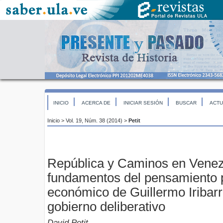
INICIO
ACERCA DE
INICIAR SESIÓN
BUSCAR
ACTU
Inicio
>
Vol. 19, Núm. 38 (2014)
>
Petit
República y Caminos en Venez
fundamentos del pensamiento p
económico de Guillermo Iribar
gobierno deliberativo
David Petit