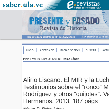
INICIO
ACERCA DE
INICIAR SESIÓN
BUSCAR
ACTU
Inicio
>
Vol. 19, Núm. 38 (2014)
>
Rojas López
Alirio Liscano. El MIR y la Lu
Testimonios sobre el “ronco” M
Rodríguez y otros “quijotes”. V
Hermanos, 2013, 187 págs
Néstor D. Rojas López