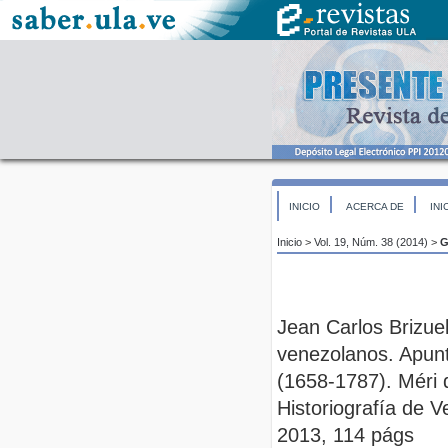
INICIO
ACERCA DE
INI
Inicio
>
Vol. 19, Núm. 38 (2014)
>
G
Jean Carlos Brizue
venezolanos. Apunt
(1658-1787). Méri 
Historiografía de V
2013, 114 págs