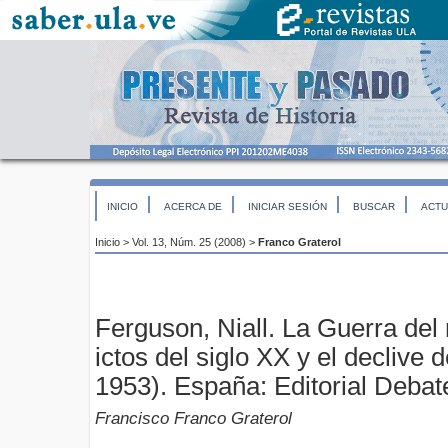
INICIO
ACERCA DE
INICIAR SESIÓN
BUSCAR
ACTU
Inicio
>
Vol. 13, Núm. 25 (2008)
>
Franco Graterol
Ferguson, Niall. La Guerra del
ictos del siglo XX y el declive
1953). España: Editorial Debat
Francisco Franco Graterol