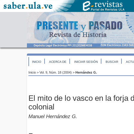
INICIO
ACERCA DE
INICIAR SESIÓN
BUSCAR
ACTU
Inicio
>
Vol. 9, Núm. 18 (2004)
>
Hernández G.
El mito de lo vasco en la forja
colonial
Manuel Hernández G.